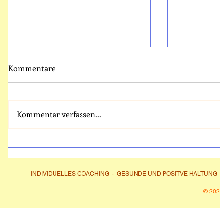
Kommentare
Kommentar verfassen...
Klang-Landschaften
Pause für 
erkunden
verbinden
INDIVIDUELLES COACHING
- GESUNDE UND POSITVE HALTUNG 
© 202