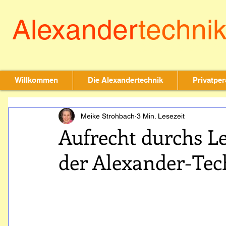
Alexander
techni
leichter leben & b
Willkommen
Die Alexandertechnik
Privatpe
Meike Strohbach
3 Min. Lesezeit
Aufrecht durchs L
der Alexander-Tech