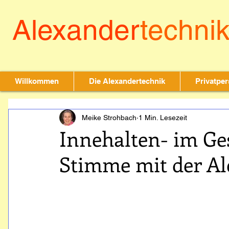
Alexander
techni
leichter leben & b
Willkommen
Die Alexandertechnik
Privatpe
Meike Strohbach
1 Min. Lesezeit
Innehalten- im Ge
Stimme mit der A